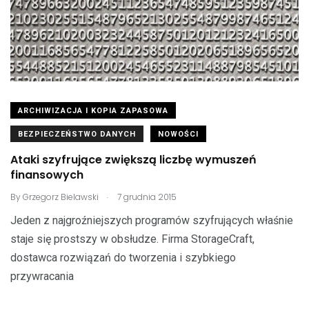
ARCHIWIZACJA I KOPIA ZAPASOWA
BEZPIECZEŃSTWO DANYCH
NOWOŚCI
Ataki szyfrujące zwiększą liczbę wymuszeń
finansowych
.
By
Grzegorz Bielawski
7 grudnia 2015
Jeden z najgroźniejszych programów szyfrujących właśnie
staje się prostszy w obsłudze. Firma StorageCraft,
dostawca rozwiązań do tworzenia i szybkiego
przywracania