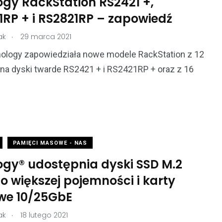
ogy RackStation RS2421 +,
1RP + i RS2821RP – zapowiedź
.
ak
29 marca 2021
nology zapowiedziała nowe modele RackStation z 12
na dyski twarde RS2421 + i RS2421RP + oraz z 16
PAMIĘCI MASOWE - NAS
ogy® udostępnia dyski SSD M.2
 większej pojemności i karty
owe 10/25GbE
.
ak
18 lutego 2021