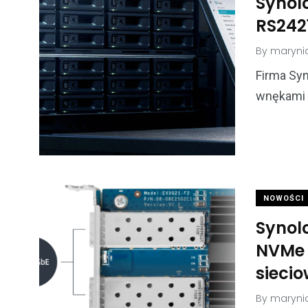
Synol
RS242
By
maryni
Firma Sy
wnękami 
NOWOŚCI
Synol
NVMe o
sieci
By
maryni