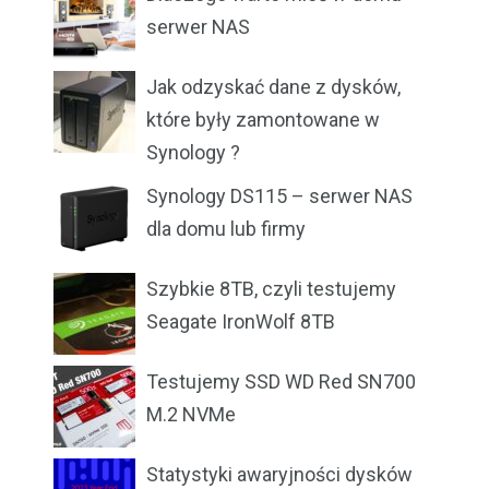
serwer NAS
Jak odzyskać dane z dysków,
które były zamontowane w
Synology ?
Synology DS115 – serwer NAS
dla domu lub firmy
Szybkie 8TB, czyli testujemy
Seagate IronWolf 8TB
Testujemy SSD WD Red SN700
M.2 NVMe
Statystyki awaryjności dysków