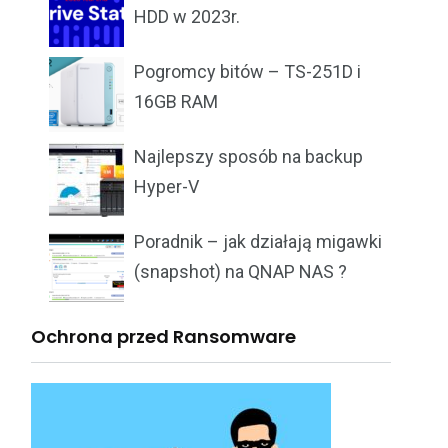
HDD w 2023r.
Pogromcy bitów – TS-251D i
16GB RAM
Najlepszy sposób na backup
Hyper-V
Poradnik – jak działają migawki
(snapshot) na QNAP NAS ?
Ochrona przed Ransomware