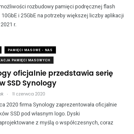
możliwości rozbudowy pamięci podręcznej flash
i 10GbE i 25GbE na potrzeby większej liczby aplikacji
 2021 r.
PAMIĘCI MASOWE - NAS
ZACJA PAMIĘCI MASOWYCH
gy oficjalnie przedstawia serię
w SSD Synology
.
ak
11 czerwca 2020
a 2020 firma Synology zaprezentowała oficjalnie
sków SSD pod własnym logo. Dyski
zaprojektowane z myślą o współczesnych, coraz