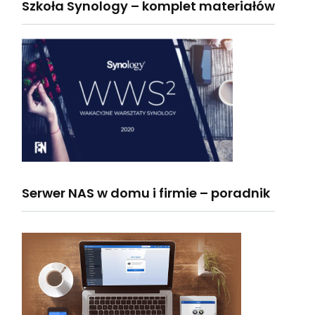
Szkoła Synology – komplet materiałów
Serwer NAS w domu i firmie – poradnik