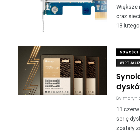
Większe 
oraz siec
18 lutego
NOWOŚCI
WIRTUALI
Synolo
dyskó
By
maryni
11 czerwc
serię dy
zostały 