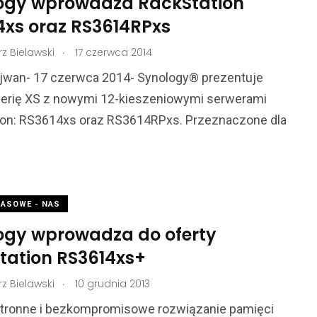
ogy wprowadza RackStation
4xs oraz RS3614RPxs
.
z Bielawski
17 czerwca 2014
Tajwan- 17 czerwca 2014- Synology® prezentuje
serię XS z nowymi 12-kieszeniowymi serwerami
ion: RS3614xs oraz RS3614RPxs. Przeznaczone dla
MASOWE - NAS
ogy wprowadza do oferty
tation RS3614xs+
.
z Bielawski
10 grudnia 2013
ronne i bezkompromisowe rozwiązanie pamięci