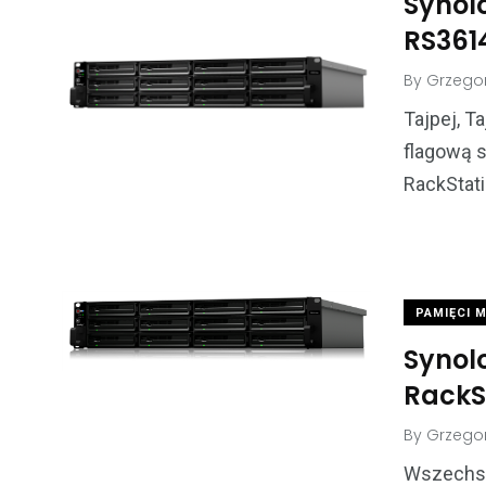
Synol
RS361
By
Grzegor
Tajpej, 
flagową 
RackStat
PAMIĘCI 
Synol
RackS
By
Grzegor
Wszechst