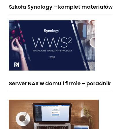
Szkoła Synology – komplet materiałów
Serwer NAS w domu i firmie – poradnik