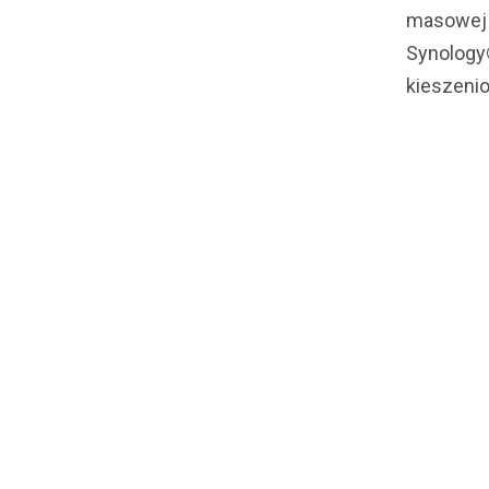
masowej T
Synology
kieszeni