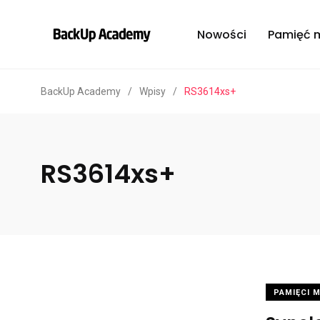
Nowości
Pamięć 
BackUp Academy
/
Wpisy
/
RS3614xs+
RS3614xs+
PAMIĘCI 