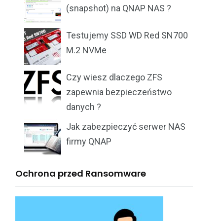
(snapshot) na QNAP NAS ?
Testujemy SSD WD Red SN700
M.2 NVMe
Czy wiesz dlaczego ZFS
zapewnia bezpieczeństwo
danych ?
Jak zabezpieczyć serwer NAS
firmy QNAP
Ochrona przed Ransomware