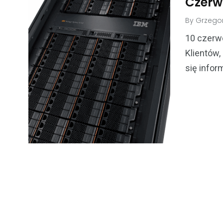
Czerw
By
Grzegor
10 czerwc
Klientów,
się infor