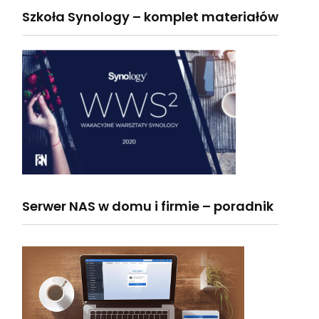
Szkoła Synology – komplet materiałów
Serwer NAS w domu i firmie – poradnik