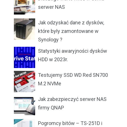
serwer NAS
Jak odzyskać dane z dysków,
które były zamontowane w
Synology ?
Statystyki awaryjności dysków
HDD w 2023r.
Testujemy SSD WD Red SN700
M.2 NVMe
Jak zabezpieczyć serwer NAS
firmy QNAP
Pogromcy bitów – TS-251D i