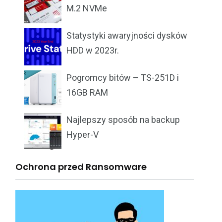
M.2 NVMe
Statystyki awaryjności dysków
HDD w 2023r.
Pogromcy bitów – TS-251D i
16GB RAM
Najlepszy sposób na backup
Hyper-V
Ochrona przed Ransomware