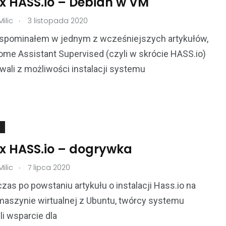
x HASS.io – Debian w VM
.
ilic
3 listopada 2020
wspominałem w jednym z wcześniejszych artykułów,
me Assistant Supervised (czyli w skrócie HASS.io)
ali z możliwości instalacji systemu
x HASS.io – dogrywka
.
ilic
7 lipca 2020
czas po powstaniu artykułu o instalacji Hass.io na
aszynie wirtualnej z Ubuntu, twórcy systemu
i wsparcie dla