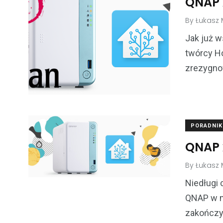
QNAP 
By
Łukasz M
Jak już 
twórcy Ho
zrezygnow
PORADNIK
QNAP 
By
Łukasz M
Niedługi 
QNAP w m
zakończyl