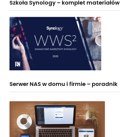
Szkoła Synology – komplet materiałów
Serwer NAS w domu i firmie – poradnik