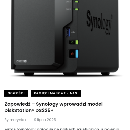
NOWOŚCI
PAMIĘCI MASOWE - NAS
Zapowiedź – Synology wprowadzi model
DiskStation® DS225+
.
By
maryniak
9 lipca 2025
Firma Synology ogłosiła na rynkach azjatyckich, a pewnie