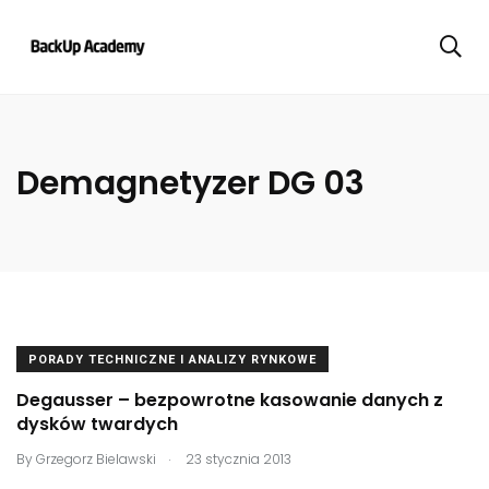
Demagnetyzer DG 03
PORADY TECHNICZNE I ANALIZY RYNKOWE
Degausser – bezpowrotne kasowanie danych z
dysków twardych
.
By
Grzegorz Bielawski
23 stycznia 2013