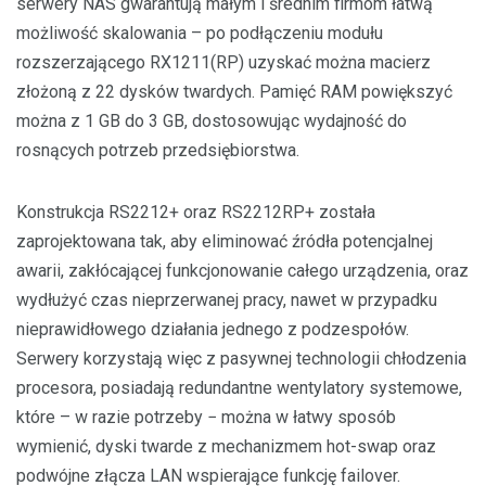
serwery NAS gwarantują małym i średnim firmom łatwą
możliwość skalowania – po podłączeniu modułu
rozszerzającego RX1211(RP) uzyskać można macierz
złożoną z 22 dysków twardych. Pamięć RAM powiększyć
można z 1 GB do 3 GB, dostosowując wydajność do
rosnących potrzeb przedsiębiorstwa.
Konstrukcja RS2212+ oraz RS2212RP+ została
zaprojektowana tak, aby eliminować źródła potencjalnej
awarii, zakłócającej funkcjonowanie całego urządzenia, oraz
wydłużyć czas nieprzerwanej pracy, nawet w przypadku
nieprawidłowego działania jednego z podzespołów.
Serwery korzystają więc z pasywnej technologii chłodzenia
procesora, posiadają redundantne wentylatory systemowe,
które – w razie potrzeby − można w łatwy sposób
wymienić, dyski twarde z mechanizmem hot-swap oraz
podwójne złącza LAN wspierające funkcję failover.